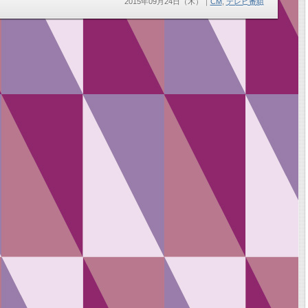
2015年09月24日（木）
｜
CM
,
テレビ番組