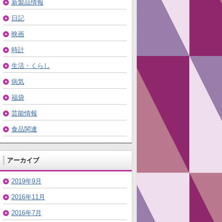
新製品情報
日記
映画
時計
生活・くらし
病気
福袋
芸能情報
食品関連
アーカイブ
2019年9月
2016年11月
2016年7月