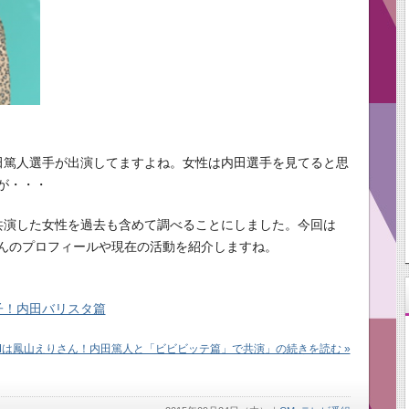
田篤人選手が出演してますよね。女性は内田選手を見てると思
が・・・
共演した女性を過去も含めて調べることにしました。今回は
んのプロフィールや現在の活動を紹介しますね。
子！内田バリスタ篇
Mは鳳山えりさん！内田篤人と「ビビビッテ篇」で共演」の続きを読む »