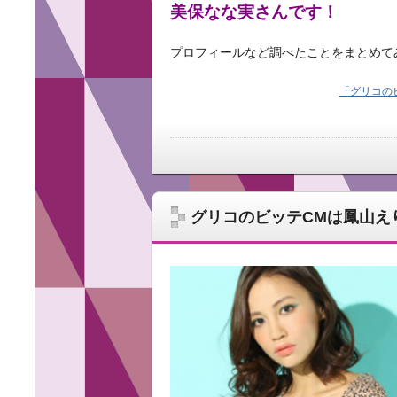
美保なな実さんです！
プロフィールなど調べたことをまとめて
「グリコの
グリコのビッテCMは鳳山え