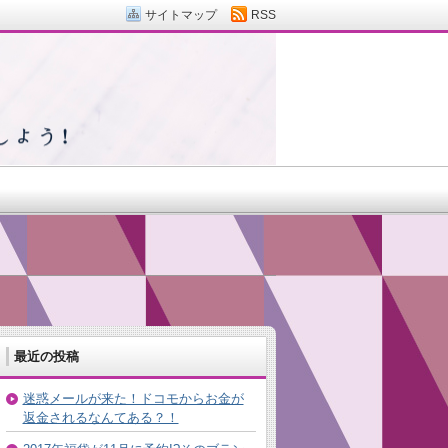
サイトマップ
RSS
最近の投稿
迷惑メールが来た！ドコモからお金が
返金されるなんてある？！