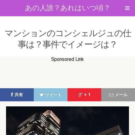
あの人誰？あれはいつ頃？
マンションのコンシェルジュの仕
事は？事件でイメージは？
Sponsored Link
共有
ツイート
+ 1
メール