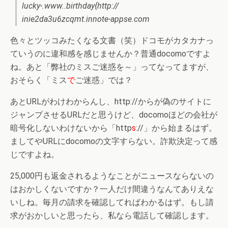
lucky-.www..birthday{http://
inie2da3u6zcqmt.innote-appse.com
色々とツッコみたくなる文書（笑）ドコモがカタカナっ
ていうのに違和感を感じませんか？普通docomoですよ
ね。あと「弊社のミスご迷惑を～」ってなってますが、
おそらく「ミス
で
ご迷惑」では？
あとURLがわけわからんし、http://からが偽のサイトに
ジャンプさせるURLだと思うけど、docomoほどの会社が
暗号化しないわけないから「http
s
://」から始まるはず。
ましてやURLにdocomoの文字すらない。詐欺決定って感
じですよね。
25,000円も返金されるようなことがニュースならないの
はおかしくないですか？一人だけ間違うなんてありえな
いしね。毎月の請求を確認してればわかるはず。もし請
求がおかしいと思ったら、私なら電話して確認します。