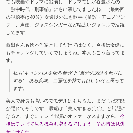
ても映画やドラマに出演し、ドラマでは水谷豊さんの
「熱中時代・刑事編」にも出演してましたね。（最終回
の視聴率は40％）女優以外にも歌手（童謡・アニメソン
グ）、声優、ジャズシンガーなど幅広いジャンルで活躍
してます。
西出さんも絵本作家としてだけではなく、今後は女優に
もチャレンジしていくでしょうね。本人もこう言ってま
す。
私も”キャンパスを飾る自分”と”自分の肉体を飾りに
する” ある意味、二面性を持てればいいなと思って
ます。
美人で身長も高いのでモデルはもちろん、まだまだ才能
が隠れてそうです。最近は「美人すぎる◯◯」と話題に
なると、すぐにテレビ出演のオファーが来ますから、
今
後はテレビで見る機会も増えるでしょう。その時は見逃
せませんね！