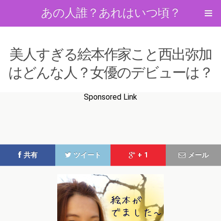
あの人誰？あれはいつ頃？
美人すぎる絵本作家こと西出弥加
はどんな人？女優のデビューは？
Sponsored Link
共有
ツイート
+ 1
メール