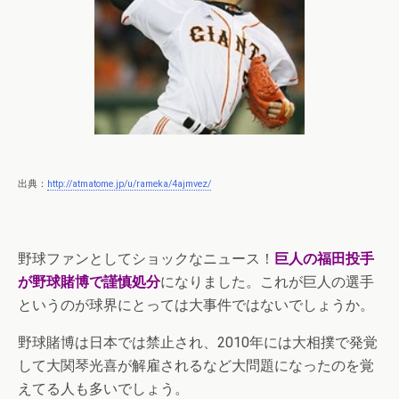
出典：
http://atmatome.jp/u/rameka/4ajmvez/
野球ファンとしてショックなニュース！
巨人の福田投手
が野球賭博で謹慎処分
になりました。これが巨人の選手
というのが球界にとっては大事件ではないでしょうか。
野球賭博は日本では禁止され、2010年には大相撲で発覚
して大関琴光喜が解雇されるなど大問題になったのを覚
えてる人も多いでしょう。