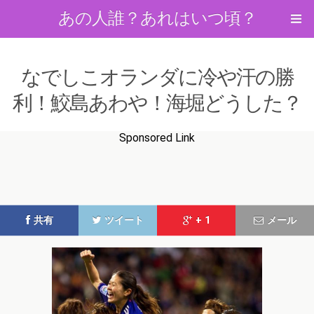
あの人誰？あれはいつ頃？
なでしこオランダに冷や汗の勝
利！鮫島あわや！海堀どうした？
Sponsored Link
共有
ツイート
+ 1
メール