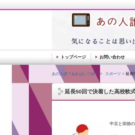
トップページ
お問い合わせ
あの人誰？あれはい
あの人誰？あれはいつ頃？
スポーツ
延長
延長50回で決着した高校軟
記憶ってだんだん薄れるもんですね。思い
ことを自由気ままに綴ります。
中京と崇徳の