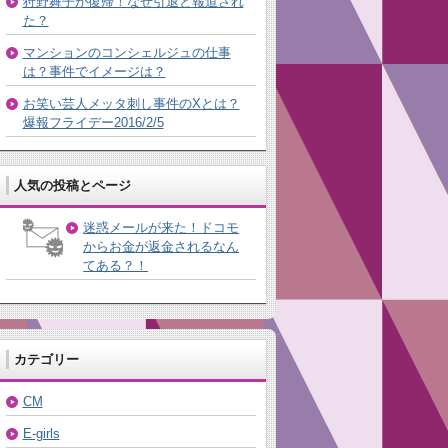
狩野舞子が復帰！なぜ引退と報道され
た？
マンションのコンシェルジュの仕事
は？事件でイメージは？
お笑い芸人メッタ刺し事件のXとは？
爆報フライデー2016/2/5
人気の投稿とページ
迷惑メールが来た！ドコモ
からお金が返金されるなん
てある？！
カテゴリー
CM
E-girls