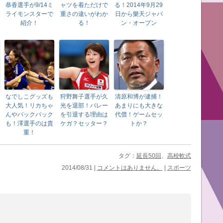
恭香選手が9/14ミ
ャツを着ただけで
る！2014年9月29
ライモンスターで
重さの違いがわか
日から樂天ジャパ
紹介！
る！
ン・オープン
なでしこグッズも
狩野舞子選手が久
清原和博が逮捕！
大人気！リカちゃ
光を退部！バレー
あまりにも大きな
んやバックパック
を引退する理由は
代償！ゲームセッ
も！澤選手のは貴
ケガ？セッター？
トか？
重！
タグ：
延長50回
、
高校軟式
2014/08/31 |
コメントはありません。
|
スポーツ