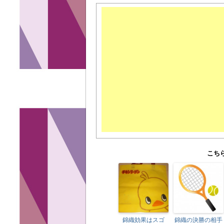
こち
錦織効果はスゴ
錦織の決勝の相手