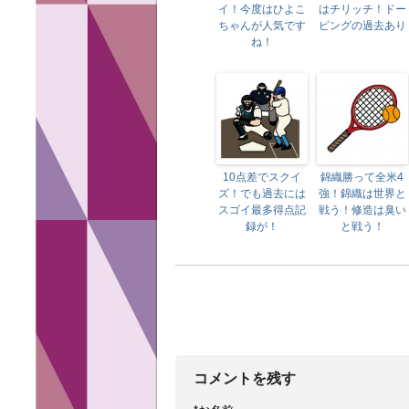
イ！今度はひよこ
はチリッチ！ドー
ちゃんが人気です
ピングの過去あり
ね！
10点差でスクイ
錦織勝って全米4
ズ！でも過去には
強！錦織は世界と
スゴイ最多得点記
戦う！修造は臭い
録が！
と戦う！
コメントを残す