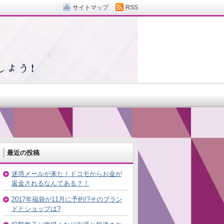
サイトマップ
RSS
最近の投稿
迷惑メールが来た！ドコモからお金が
返金されるなんてある？！
2017年福袋が11月に予約!?そのブラン
ドとショップは?