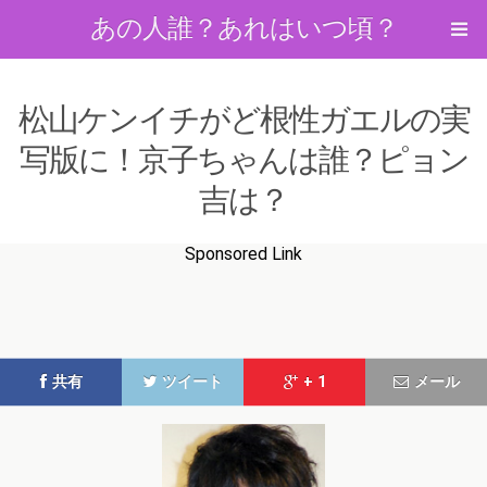
あの人誰？あれはいつ頃？
松山ケンイチがど根性ガエルの実
写版に！京子ちゃんは誰？ピョン
吉は？
Sponsored Link
共有
ツイート
+ 1
メール