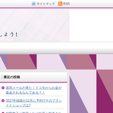
サイトマップ
RSS
最近の投稿
迷惑メールが来た！ドコモからお金が
返金されるなんてある？！
2017年福袋が11月に予約!?そのブラン
ドとショップは?