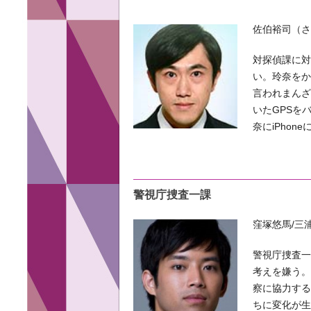
佐伯裕司（さ
対探偵課に
い。玲奈を
言われまんざ
いたGPSを
奈にiPho
警視庁捜査一課
窪塚悠馬/三
警視庁捜査
考えを嫌う。
察に協力す
ちに変化が生