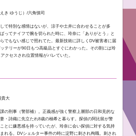
えき ゆうじ）/六角慎司
対して特別な感情はないが、涼子や土井に合わせることが多
かばってナイフで腕を切られた時に、玲奈に「ありがとう」と
らでもない感じで照れてた。最新技術に詳しくDV被害者に届
バッテリーが90日もつ高級品とすぐにわかった。その割には玲
neにアクセスされ位置情報がバレていた。
浦貴大
一課の刑事（警部補）。正義感が強く警察上層部の日和見的な
妻・詩織に先立たれ8歳の柚希と暮らす。探偵の阿比留が警
ることに嫌悪感を持っていたが、玲奈に会い探偵に対する気持
まれる。DVシェルター事件の時に淀野に刺され殉職。刺され