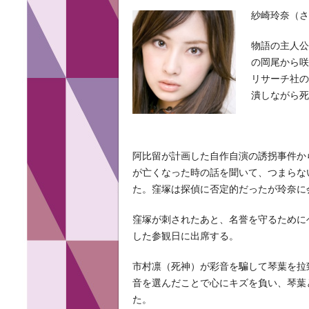
紗崎玲奈（さ
物語の主人
の岡尾から
リサーチ社の
潰しながら
阿比留が計画した自作自演の誘拐事件か
が亡くなった時の話を聞いて、つまらな
た。窪塚は探偵に否定的だったが玲奈に
窪塚が刺されたあと、名誉を守るために
した参観日に出席する。
市村凛（死神）が彩音を騙して琴葉を拉
音を選んだことで心にキズを負い、琴葉
た。