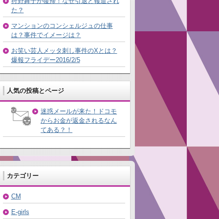
狩野舞子が復帰！なぜ引退と報道され
た？
マンションのコンシェルジュの仕事
は？事件でイメージは？
お笑い芸人メッタ刺し事件のXとは？
爆報フライデー2016/2/5
人気の投稿とページ
迷惑メールが来た！ドコモ
からお金が返金されるなん
てある？！
カテゴリー
CM
E-girls