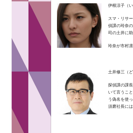
伊根涼子（い
スマ・リサ
偵課の玲奈
司の土井に
玲奈が市村
土井修三（ど
探偵課の課
いて言うこ
う偽名を使
須磨社長に