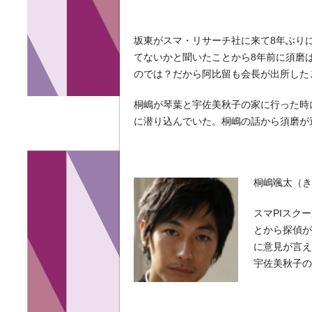
坂東がスマ・リサーチ社に来て8年ぶり
てないかと聞いたことから8年前に須磨
のでは？だから阿比留も会長が出所した
桐嶋が琴葉と宇佐美秋子の家に行った時
に潜り込んでいた。桐嶋の話から須磨が
桐嶋颯太（きり
スマPIスク
とから探偵
に意見が言
宇佐美秋子