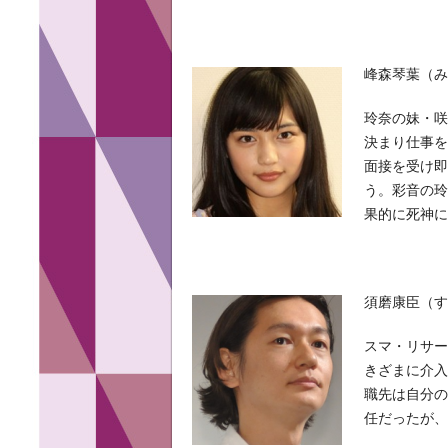
峰森琴葉（み
玲奈の妹・
決まり仕事
面接を受け
う。彩音の
果的に死神
須磨康臣（す
スマ・リサー
きざまに介入
職先は自分
任だったが