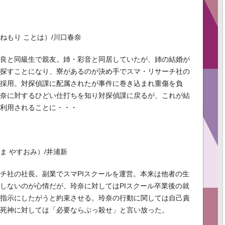
ねもり ことは）/川口春奈
咲良と同級生で親友。姉・彩音と同居していたが、姉の結婚が
を探すことになり、寮があるのが決め手でスマ・リサーチ社の
即採用。対探偵課に配属されたが事件に巻き込まれ重傷を負
玲奈に対するひどい仕打ちを知り対探偵課に戻るが、これが結
に利用されることに・・・
ま やすおみ）/井浦新
チ社の社長。副業でスマPIスクールを運営。本来は他者の生
しないのが心情だが、玲奈に対してはPIスクール卒業後の就
の指示にしたがうと約束させる。玲奈の行動に関しては自己責
、死神に対しては「必要ならぶっ殺せ」と言い放った。