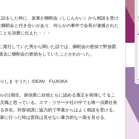
に話をした時に、坂東が獅靭会（しじんかい）から相談を受け
は獅靭会と付き合いがあり、何らかの事件で会長が逮捕された
ことを須磨に伝えた・・・
に尾行していた男から聞いた話では、獅靭会の密偵で野放図
過去に獅靭会の密偵をしていたことがわかった。
しま そうた）/DEAN FUJIOKA
ールの1期生。探偵業に自他ともに認める適正を発揮してるこ
が天職と思っている。スマ・リサーチ社の中でも唯一須磨社長
える存在。対探偵課に協力的で琴葉からはよく相談を受ける。
の家に行った時は普段は見せない暴力的な一面を見せる。