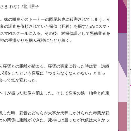
さき れな）/北川景子
公。妹の咲良がストーカーの岡尾芯也に殺害されてしまう。そ
咲良の調査を依頼されていた探偵（死神）を探すためにスマ・
スマPIスクールに入る。その後、対探偵課として悪徳業者を
死神の手掛かりを掴み死神にたどり着く。
ら窪塚との距離が縮まる。窪塚の実家に行った時は妻・詩織
い話をしたという窪塚に「つまらなくなんかない」と言っ
会って気が変わった。
ヘリが撮った映像を消去した。そして窪塚の娘・柚希と約束
致した時、彩音とどちらが大事か天秤にかけられた琴葉が彩
との関係に距離ができた。死神には勝ったが代償は大きかっ