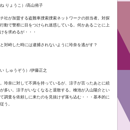
ね りょうこ）/高山侑子
ーチ社が加盟する盗難車捜索捜索ネットワークの担当者。対探
の行動で警察に目をつけられ迷惑している。何かあるごとに上
助けを求めるが・・・
凛と対峙した時には逮捕されないように玲奈を逃がす？
い しゅうぞう）/伊藤正之
長。玲奈に対して不満を持っているが、涼子が言ったあとに続
とが多い。涼子がいなくなると退散する。檜池が入山陽介とい
って調査を依頼しに来たのを見抜けず落ち込む・・・基本的に
は従う。