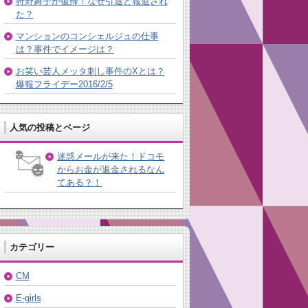
狩野舞子が復帰！なぜ引退と報道され
た？
マンションのコンシェルジュの仕事
は？事件でイメージは？
お笑い芸人メッタ刺し事件のXとは？
爆報フライデー2016/2/5
人気の投稿とページ
迷惑メールが来た！ドコモ
からお金が返金されるなん
てある？！
カテゴリー
CM
E-girls