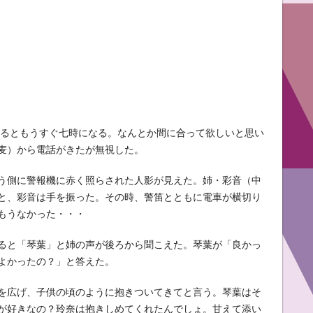
見るともうすぐ七時になる。なんとか間に合って欲しいと思い
麦）から電話がきたが無視した。
う側に警報機に赤く照らされた人影が見えた。姉・彩音（中
と、彩音は手を振った。その時、警笛とともに電車が横切り
もうなかった・・・
ると「琴葉」と姉の声が後ろから聞こえた。琴葉が「良かっ
よかったの？」と答えた。
を広げ、子供の頃のように抱きついてきてと言う。琴葉はそ
が好きなの？玲奈は抱きしめてくれたんでしょ。甘えて添い