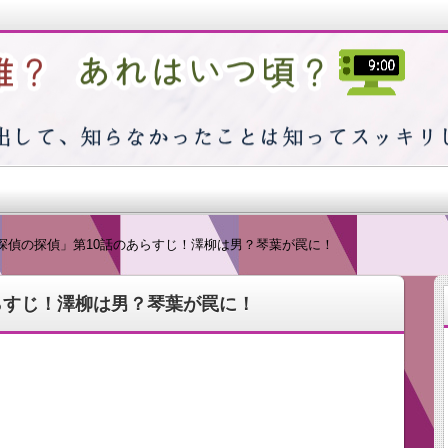
つ頃？
探偵の探偵」第10話のあらすじ！澤柳は男？琴葉が罠に！
らすじ！澤柳は男？琴葉が罠に！
出そうと思えば思うほど浮かばない…そんな私の日常で感じた