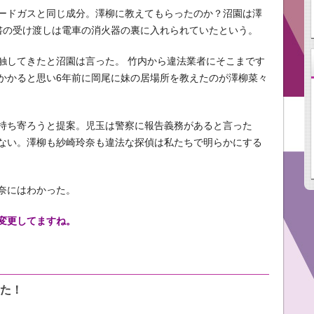
ードガスと同じ成分。澤柳に教えてもらったのか？沼園は澤
書の受け渡しは電車の消火器の裏に入れられていたという。
触してきたと沼園は言った。 竹内から違法業者にそこまです
かかると思い6年前に岡尾に妹の居場所を教えたのが澤柳菜々
持ち寄ろうと提案。児玉は警察に報告義務があると言った
ない。澤柳も紗崎玲奈も違法な探偵は私たちで明らかにする
奈にはわかった。
変更してますね。
た！