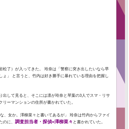
岩松了）が入ってきた。 玲奈は「警察に突き出したいなら早
しょ」 と言うと、竹内は好き勝手に暴れている理由を把握し
り出して見ると、そこには凛が玲奈と琴葉の3人でスマ・リサ
クリーマンションの住所が書かれていた。
だな、女か。澤柳菜々と書いてあるが」 玲奈は竹内からファイ
調査担当者・探偵=澤柳菜々
たのに、
と書かれていた。