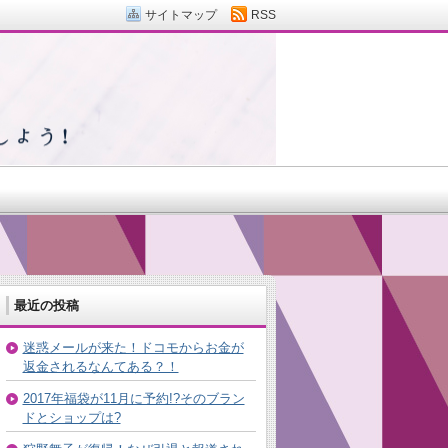
サイトマップ
RSS
最近の投稿
迷惑メールが来た！ドコモからお金が
返金されるなんてある？！
2017年福袋が11月に予約!?そのブラン
ドとショップは?