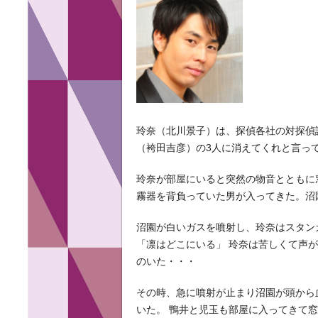
玲奈（北川景子）は、探偵各社の対探偵
（袴田吉彦）の3人に消えてくれと言っ
玲奈が部屋にいると突然の物音とともに
霧器を背負っていた男が入ってきた。沼
沼園が白いガスを噴射し、玲奈はスタン
「凛はどこにいる」 玲奈は苦しくて声
のいた・・・
その時、急に噴射が止まり沼園が頭から
いた。 鴨井と児玉も部屋に入ってきて