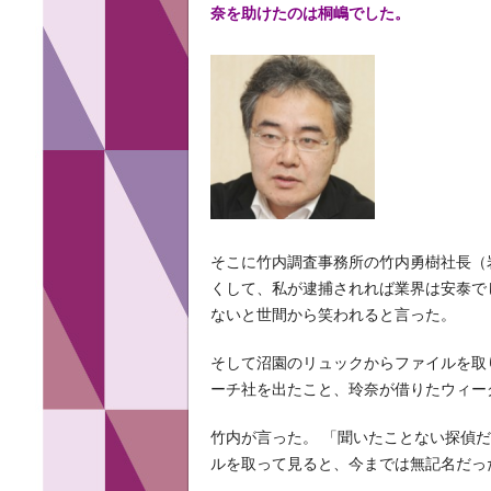
奈を助けたのは桐嶋でした。
そこに竹内調査事務所の竹内勇樹社長（
くして、私が逮捕されれば業界は安泰で
ないと世間から笑われると言った。
そして沼園のリュックからファイルを取
ーチ社を出たこと、玲奈が借りたウィー
竹内が言った。 「聞いたことない探偵
ルを取って見ると、今までは無記名だっ