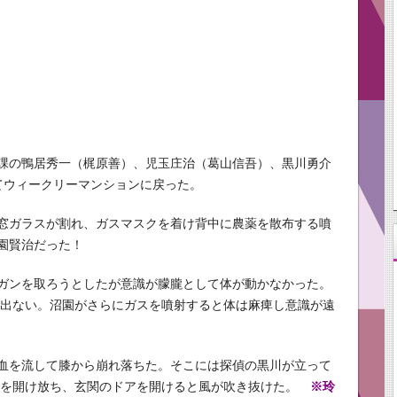
課の鴨居秀一（梶原善）、児玉庄治（葛山信吾）、黒川勇介
てウィークリーマンションに戻った。
窓ガラスが割れ、ガスマスクを着け背中に農薬を散布する噴
園賢治だった！
ガンを取ろうとしたが意識が朦朧として体が動かなかった。
が出ない。沼園がさらにガスを噴射すると体は麻痺し意識が遠
血を流して膝から崩れ落ちた。そこには探偵の黒川が立って
窓を開け放ち、玄関のドアを開けると風が吹き抜けた。
※玲