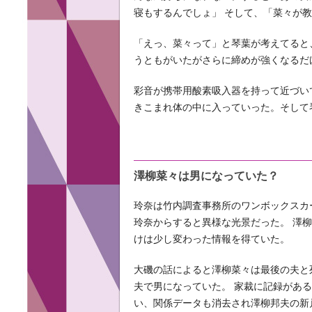
寝もするんでしょ」 そして、「菜々が
「えっ、菜々って」と琴葉が考えてると
うともがいたがさらに締めが強くなるだ
彩音が携帯用酸素吸入器を持って近づい
きこまれ体の中に入っていった。そして
澤柳菜々は男になっていた？
玲奈は竹内調査事務所のワンボックスカ
玲奈からすると異様な光景だった。 澤柳
けは少し変わった情報を得ていた。
大磯の話によると澤柳菜々は最後の夫と
夫で男になっていた。 家裁に記録があ
い、関係データも消去され澤柳邦夫の新