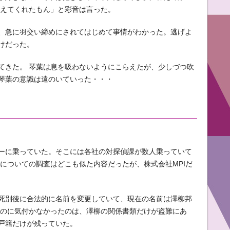
教えてくれたもん」と彩音は言った。
、急に羽交い締めにされてはじめて事情がわかった。逃げよ
けだった。
てきた。 琴葉は息を吸わないようにこらえたが、少しづつ吹
琴葉の意識は遠のいていった・・・
ーに乗っていた。そこには各社の対探偵課が数人乗っていて
についての調査はどこも似た内容だったが、株式会社MPIだ
死別後に合法的に名前を変更していて、現在の名前は澤柳邦
るのに気付かなかったのは、澤柳の関係書類だけが盗難にあ
戸籍だけが残っていた。