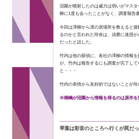
沼園が噴射したのは威力は弱いがマスタ
柳に1度も会ったことがなく、調査報告
今回は澤柳から凛の居場所を教えると接
るのかと言われた玲奈は、須磨に迷惑が
だったと話した。
竹内は他の探偵に、各社の澤柳の情報を
が、竹内は報告するにも調査が完了して
と・・・
竹内の表情から友好的ではないことが玲
※桐嶋が沼園から情報を得るのは原作を
琴葉は彩音のところへ行くが罠だっ