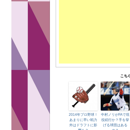
こち
2014年プロ野球！
中村ノリがFAで現
あまりに早い戦力
役続行か？手を挙
外はドラフトに影
げる球団はある