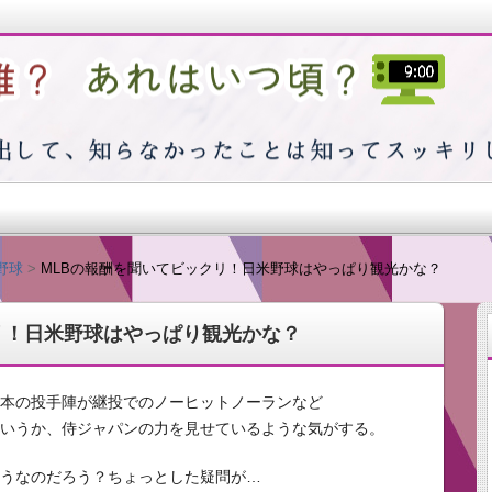
つ頃？
野球
MLBの報酬を聞いてビックリ！日米野球はやっぱり観光かな？
リ！日米野球はやっぱり観光かな？
出そうと思えば思うほど浮かばない…そんな私の日常で感じた
日本の投手陣が継投でのノーヒットノーランなど
というか、侍ジャパンの力を見せているような気がする。
どうなのだろう？ちょっとした疑問が…