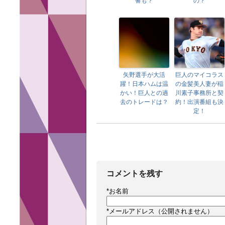
響も？
の？
矢野選手が大活
巨人のマイコラス
躍！日本ハムは温
の金髪美人妻が稲
かい！巨人との過
川素子事務所と契
去のトレードは？
約！出演番組も決
定！
コメントを残す
*
お名前
*
メールアドレス（公開されません）