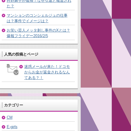
狩野舞子が復帰！なぜ引退と報道され
た？
マンションのコンシェルジュの仕事
は？事件でイメージは？
お笑い芸人メッタ刺し事件のXとは？
爆報フライデー2016/2/5
人気の投稿とページ
迷惑メールが来た！ドコモ
からお金が返金されるなん
てある？！
カテゴリー
CM
E-girls