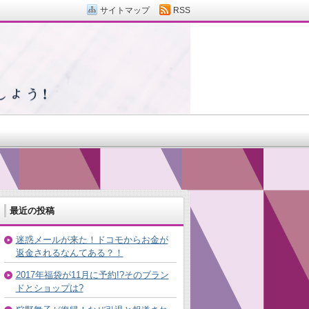
サイトマップ
RSS
最近の投稿
迷惑メールが来た！ドコモからお金が
返金されるなんてある？！
2017年福袋が11月に予約!?そのブラン
ドとショップは?