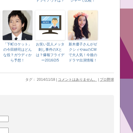
トライアウトは？
ジャーで比較！
「下町ロケット」
お笑い芸人メッタ
新木優子さんがゼ
の今田耕司はどん
刺し事件のXと
クシィやauのCM
な役？ガウディか
は？爆報フライデ
で大人気！今後の
ら予想！
ー2016/2/5
ドラマ出演情報！
タグ： 2014/11/18 |
コメントはありません。
|
プロ野球