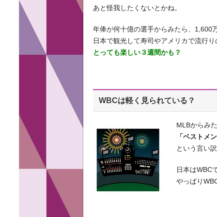
あと怪我したくないとかね。
年俸が何十億の選手からみたら、1,60
日本で観光して寿司やアメリカで流行り
とっても楽しい３週間かも？
WBCは軽く見られている？
MLBからみ
「ベストメ
という言い
日本はWBC
やっぱりWB