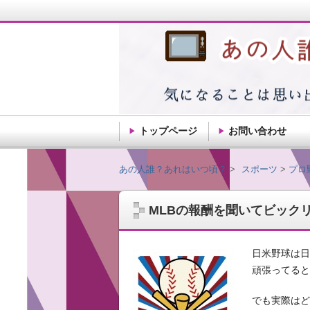
トップページ
お問い合わせ
あの人誰？あれはい
あの人誰？あれはいつ頃？
スポーツ
プロ
MLBの報酬を聞いてビック
記憶ってだんだん薄れるもんですね。思い
ことを自由気ままに綴ります。
日米野球は
頑張ってる
でも実際は