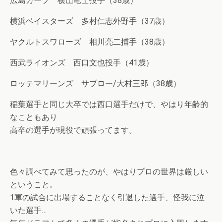
広島カープ 横山竜士投手（38歳）
横浜ベイスターズ 多村仁志外野手（37歳）
ヤクルトスワローズ 相川亮二捕手（38歳）
西武ライオンズ 西口文也投手（41歳）
ロッテマリーンズ サブロー/大村三郎（38歳）
稲葉選手と同じ大卒では西口選手だけで、やはり年齢的
なこともあり
高卒の選手が現役で頑張ってます。
色々調べてみて思ったのが、やはりプロの世界は厳しい
ということ。
1軍の試合に出場することなく引退した選手、怪我に泣
いた選手…