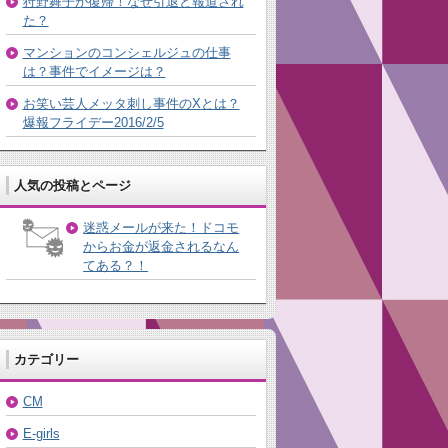
狩野舞子が復帰！なぜ引退と報道され
た？
マンションのコンシェルジュの仕事
は？事件でイメージは？
お笑い芸人メッタ刺し事件のXとは？
爆報フライデー2016/2/5
人気の投稿とページ
迷惑メールが来た！ドコモ
からお金が返金されるなん
てある？！
カテゴリー
CM
E-girls