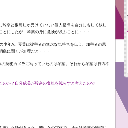
磨に玲奈と桐島しか受けていない個人指導を自分にもして欲し
ことにしたが、琴葉の身に危険が及ぶことに・・・
歳の少年A。琴葉は被害者の無念な気持ちを伝え、加害者の思
桐島に聞くが無理だと・・・
数の防犯カメラに写っていたのは琴葉。それから琴葉は行方不
たのか？自分成長が玲奈の負担を減らすと考えたので
を書いた紙があった。若い女の字体で、それは琴葉の筆跡に