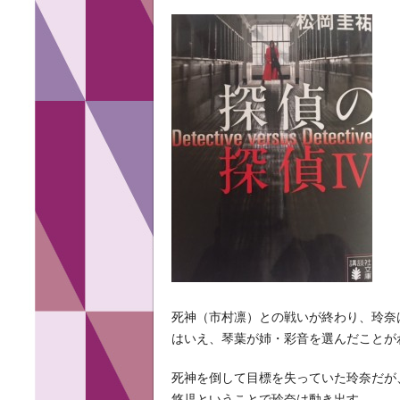
死神（市村凛）との戦いが終わり、玲奈
はいえ、琴葉が姉・彩音を選んだことが
死神を倒して目標を失っていた玲奈だが
悠児ということで玲奈は動き出す。