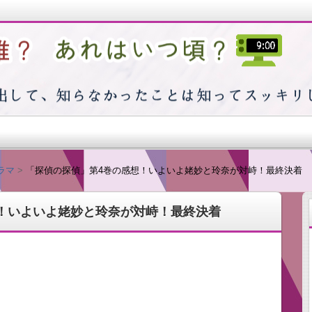
つ頃？
ラマ
「探偵の探偵」第4巻の感想！いよいよ姥妙と玲奈が対峙！最終決着
！いよいよ姥妙と玲奈が対峙！最終決着
出そうと思えば思うほど浮かばない…そんな私の日常で感じた