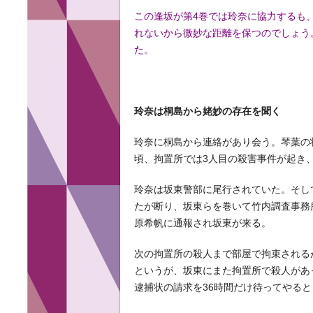
この逢坂が第4巻では玲奈に協力するも
れないから微妙な距離を保つのでしょう
た。
玲奈は桐島から姥妙の存在を聞く
玲奈に桐島から連絡があり会う。琴葉の
頃、拘置所では3人目の殺害事件が起き
玲奈は坂東警部に尾行されていた。そし
たが断り、坂東らを巻いて竹内調査事務
原希帆に通報され坂東が来る。
次の拘置所の殺人まで部屋で拘束される
というが、坂東にまた拘置所で殺人があ
逮捕状の請求を36時間だけ待ってやると