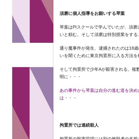
須磨に個人指導をお願いする琴葉
琴葉はPIスクールで学んでいたが、須
いと頼む。そして須磨は特別授業をする
通り魔事件が発生、逮捕されたのは18
いを聞くために東京拘置所に入る方法を
そして拘置所で少年Aが殺害される。複
明に・・・
あの事件から琴葉は自分の進む道を決め
は・・・
拘置所では連続殺人
拘置所の殺害現場には別の被疑者の名前