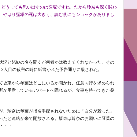
、どうしても思い出すのは窪塚ですね。だから玲奈も深く関わ
。やはり窪塚の死は大きく、読む側にもショックがありまし
状況と姥妙の名を聞くが何者かは教えてくれなかった。その
、2人目の殺害の時に紙書かれた予告通りに殺された。
て坂東から琴葉はどこにいるか聞かれ、任意同行を求められ
所が用意しているアパートへ隠れるが、食事を持ってきた桑
が、玲奈は琴葉が指名手配されないために「自分が殺った」
ったと連絡が来て開放される。坂東は玲奈のお願いに琴葉の
・・・