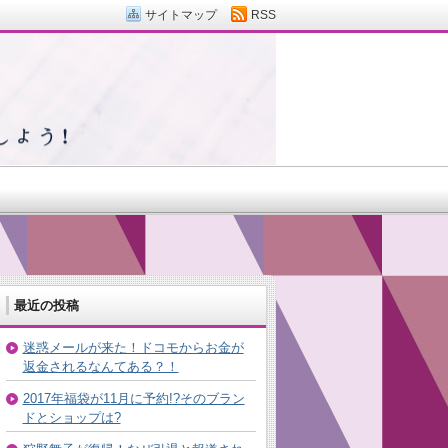
サイトマップ
RSS
最近の投稿
迷惑メールが来た！ドコモからお金が
返金されるなんてある？！
2017年福袋が11月に予約!?そのブラン
ドとショップは?