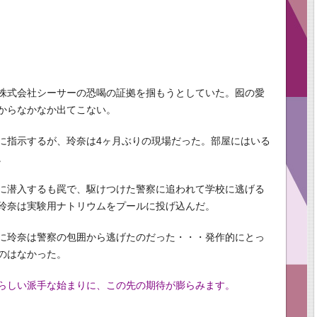
株式会社シーサーの恐喝の証拠を掴もうとしていた。囮の愛
からなかなか出てこない。
に指示するが、玲奈は4ヶ月ぶりの現場だった。部屋にはいる
。
に潜入するも罠で、駆けつけた警察に追われて学校に逃げる
玲奈は実験用ナトリウムをプールに投げ込んだ。
に玲奈は警察の包囲から逃げたのだった・・・発作的にとっ
のはなかった。
らしい派手な始まりに、この先の期待が膨らみます。