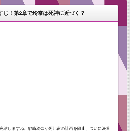
すじ！第2章で玲奈は死神に近づく？
が完結しますね。紗崎玲奈が阿比留の計画を阻止、ついに決着