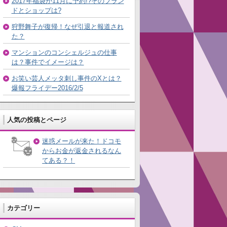
2017年福袋が11月に予約!?そのブラン
ドとショップは?
狩野舞子が復帰！なぜ引退と報道され
た？
マンションのコンシェルジュの仕事
は？事件でイメージは？
お笑い芸人メッタ刺し事件のXとは？
爆報フライデー2016/2/5
人気の投稿とページ
迷惑メールが来た！ドコモ
からお金が返金されるなん
てある？！
カテゴリー