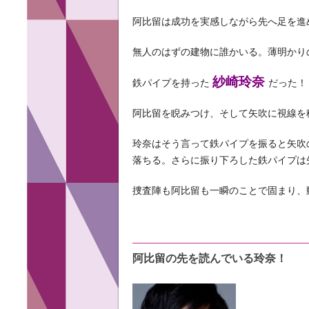
阿比留は成功を実感しながら先へ足を進
無人のはずの建物に誰かいる。薄明かり
紗崎玲奈
鉄パイプを持った
だった！
阿比留を睨みつけ、そして矢吹に視線を
玲奈はそう言って鉄パイプを振ると矢吹
落ちる。さらに振り下ろした鉄パイプは
捜査陣も阿比留も一瞬のことで固まり、
阿比留の先を読んでいる玲奈！