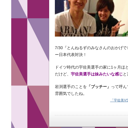
7/30『とんねるずのみなさんのおかげ
ー日本代表対決！
ドイツ時代の宇佐美選手の家に1ヶ月ほ
だけど、
宇佐美選手は妹みたいな感じ
と
岩渕選手のことを
「ブッチー」
って呼ん
雰囲気でしたね。
「宇佐美V