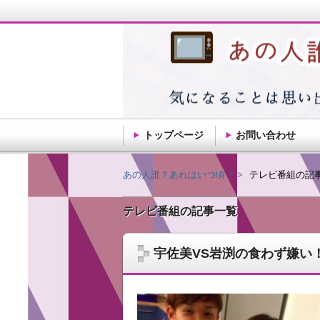
トップページ
お問い合わせ
あの人誰？あれはい
あの人誰？あれはいつ頃？
テレビ番組の記
テレビ番組の記事一覧
記憶ってだんだん薄れるもんですね。思い
宇佐美VS岩渕の食わず嫌い
ことを自由気ままに綴ります。